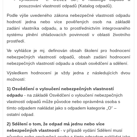
posuzování vlastností odpadů (Katalog odpadů).
Podle výše uvedeného zákona nebezpečné vlastnosti odpadu
hodnotí jedna nebo více pověřených osob na základě
zadání vlastníka odpadu, a to prostřednictvím integrovaného
systému plnění ohlašovacích povinností v oblasti životního
prostředí.
Ve vyhlášce je mj. definován obsah školení pro hodnocení
nebezpečných vlastností odpadů, obsah zadání hodnocení
nebezpečných vlastností odpadu a obsah osvědčení a sdělení.
Výsledkem hodnocení je vždy jedna z následujících dvou
možností:
1) Osvědčení o vyloučení nebezpečných vlastností
odpadu
- n
a základě Osvědčení o vyloučení nebezpečných
vlastností odpadů může původce nebo oprávněná osoba s
tímto odpadem nakládat jako s odpadem kategorie „O“ –
ostatní odpad.
2) Sdělení o tom, že odpad má jednu nebo více
nebezpečných vlastností
- v
případě vydání Sdělení musí
původce nebo oprávněná osoba s tímto odpadem nakládat jako