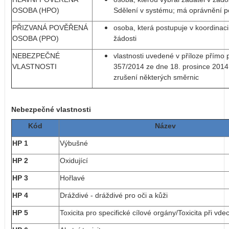
OSOBA (HPO)
Sdělení v systému; má oprávnění po
PŘIZVANÁ POVĚŘENÁ
osoba, která postupuje v koordinac
OSOBA (PPO)
žádosti
NEBEZPEČNÉ
vlastnosti uvedené v příloze přímo
VLASTNOSTI
357/2014 ze dne 18. prosince 2014
zrušení některých směrnic
Nebezpečné vlastnosti
Kód
Název
HP 1
Výbušné
HP 2
Oxidující
HP 3
Hořlavé
HP 4
Dráždivé - dráždivé pro oči a kůži
HP 5
Toxicita pro specifické cílové orgány/Toxicita při vde