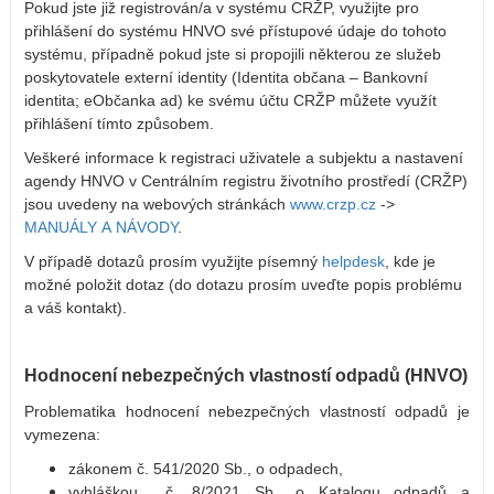
Pokud jste již registrován/a v systému CRŽP, využijte pro
přihlášení do systému HNVO své přístupové údaje do tohoto
systému, případně pokud jste si propojili některou ze služeb
poskytovatele externí identity (Identita občana – Bankovní
identita; eObčanka ad) ke svému účtu CRŽP můžete využít
přihlášení tímto způsobem.
Veškeré informace k registraci uživatele a subjektu a nastavení
agendy HNVO v Centrálním registru životního prostředí (CRŽP)
jsou uvedeny na webových stránkách
www.crzp.cz
->
MANUÁLY A NÁVODY
.
V případě dotazů prosím využijte písemný
helpdesk
, kde je
možné položit dotaz (do dotazu prosím uveďte popis problému
a váš kontakt).
Hodnocení nebezpečných vlastností odpadů (HNVO)
Problematika hodnocení nebezpečných vlastností odpadů je
vymezena:
zákonem č. 541/2020 Sb., o odpadech,
vyhláškou č. 8/2021 Sb., o Katalogu odpadů a