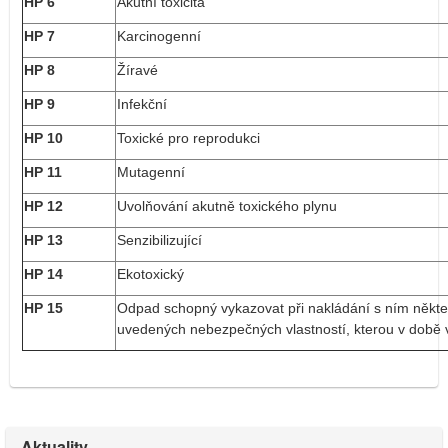
HP 6
Akutní toxicita
HP 7
Karcinogenní
HP 8
Žíravé
HP 9
Infekční
HP 10
Toxické pro reprodukci
HP 11
Mutagenní
HP 12
Uvolňování akutně toxického plynu
HP 13
Senzibilizující
HP 14
Ekotoxický
HP 15
Odpad schopný vykazovat při nakládání s ním někte
uvedených nebezpečných vlastností, kterou v době 
Aktuality