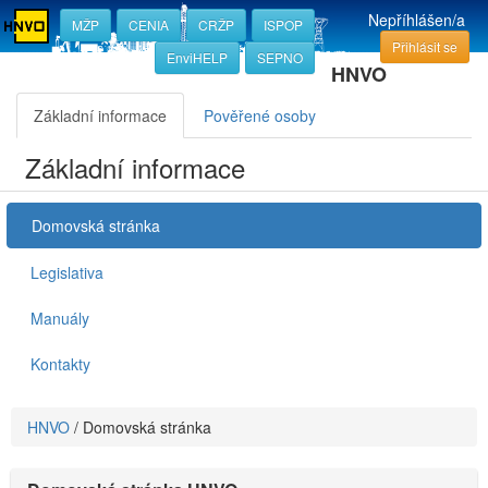
Nepříhlášen/a
MŽP
CENIA
CRŽP
ISPOP
Přihlásit se
EnviHELP
SEPNO
HNVO
Základní informace
Pověřené osoby
Základní informace
Domovská stránka
Legislativa
Manuály
Kontakty
HNVO
/
Domovská stránka