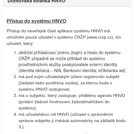
Domovská stránka HNVO
Přístup do systému HNVO
Přístup do neveřejné části aplikace systému HNVO má
umožněn pouze uživatel v systému CRŽP (www.crzp.cz), tzn.
uživatel, který:
obdržel přihlašovací jméno (login) a heslo do systému
CRŽP, případně se může přihlásit do systému
prostřednictvím služby poskytovatele externí identity
(Identita občana – NIA, Bankovní identita; eObčanka ad);
má pod svým uživatelským účtem registrován subjekt
(žadatel nebo pověřená osoba), za kterou bude v
systému HNVO vystupovat;
má u subjektu, který zastupuje, přidělenu agendu HNVO
(podání žádosti /hodnocení žádosti/nahlížení do
systému);
má uživatelskou roli HNVO (uživatel s oprávněním
správce subjektu ji získává automaticky na základě bodu
3.).