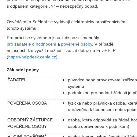
s odpadem kategorie „N“ – nebezpečný odpad.
Osvědčení a Sdělení se vydávají elektronicky prostřednictvím
tohoto systému.
Pro práci se systémem jsou k dispozici manuály
pro žadatele o hodnocení
a
pověřené osoby
. V případě
nejasností lze využít možnosti zaslat dotaz do EnviHELP
(
https://helpdesk.cenia.cz
).
Základní pojmy
ŽADATEL
původce nebo provozovatel zařízen
systému
podmínkou pro podání žádosti je p
POVĚŘENÁ OSOBA
fyzická nebo právnická osoba, která
oprávněna k hodnocení nebezpečný
ODBORNÝ ZÁSTUPCE
osoba, která odpovídá za řádné ho
POVĚŘENÉ OSOBY
osobu oprávněnou k podnikání)
HLAVNÍ POVĚŘENÁ
osoba, kterou vybral žadatel v žád