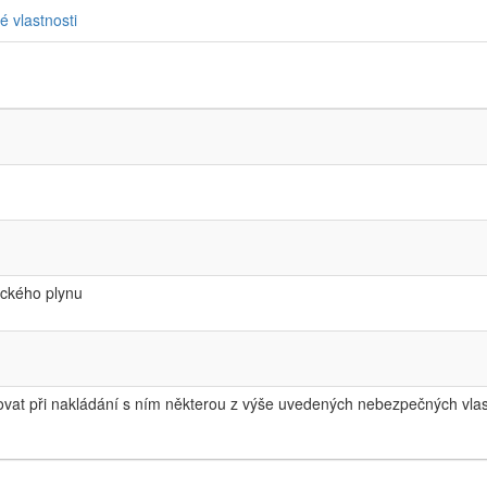
é vlastnosti
ického plynu
at při nakládání s ním některou z výše uvedených nebezpečných vlast