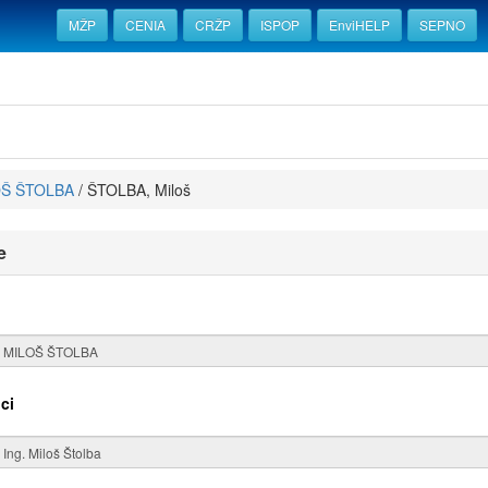
MŽP
CENIA
CRŽP
ISPOP
EnviHELP
SEPNO
OŠ ŠTOLBA
/
ŠTOLBA, Miloš
e
ci