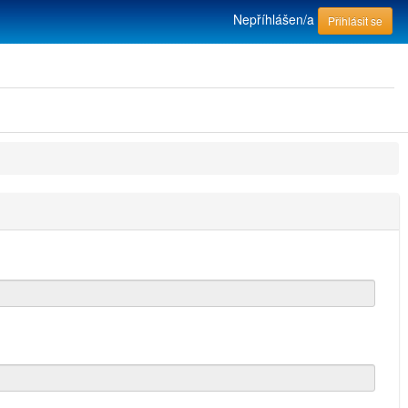
Nepříhlášen/a
Přihlásit se