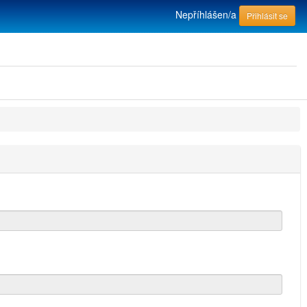
Nepříhlášen/a
Přihlásit se