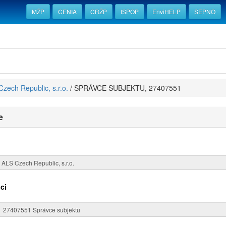
MŽP
CENIA
CRŽP
ISPOP
EnviHELP
SEPNO
zech Republic, s.r.o.
/
SPRÁVCE SUBJEKTU, 27407551
e
ci