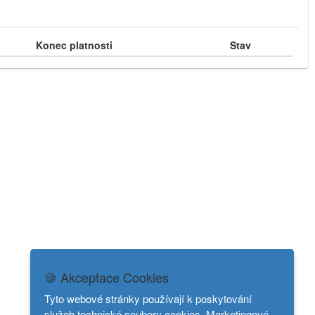
Konec platnosti
Stav
🍪 Akceptace Cookies
Tyto webové stránky používají k poskytování
služeb technické soubory cookies. Marketingové,