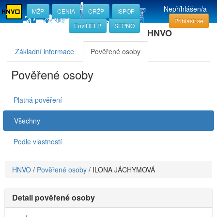
Nepříhlášen/a
MŽP
CENIA
CRŽP
ISPOP
Přihlásit se
EnviHELP
SEPNO
HNVO
Základní informace
Pověřené osoby
Pověřené osoby
Platná pověření
Všechny
Podle vlastností
HNVO
/
Pověřené osoby
/
ILONA JÁCHYMOVÁ
Detail pověřené osoby