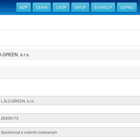
MŽP
CENIA
CRŽP
ISPOP
EnviHELP
SEPNO
O.GREEN, s.r.o.