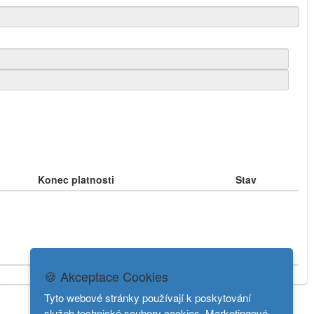
Konec platnosti
Stav
Konec platnosti
Stav
🍪 Akceptace Cookies
Tyto webové stránky používají k poskytování
služeb technické soubory cookies. Marketingové,