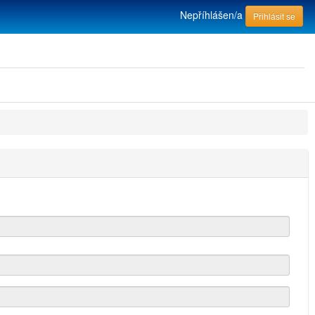
Nepříhlášen/a
Přihlásit se