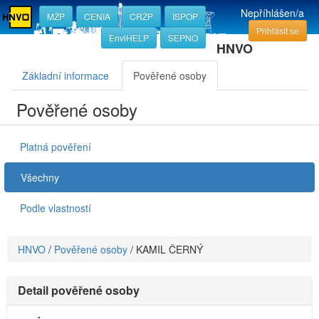
Nepříhlášen/a
MŽP
CENIA
CRŽP
ISPOP
Přihlásit se
EnviHELP
SEPNO
HNVO
Základní informace
Pověřené osoby
Pověřené osoby
Platná pověření
Všechny
Podle vlastností
HNVO
/
Pověřené osoby
/
KAMIL ČERNÝ
Detail pověřené osoby