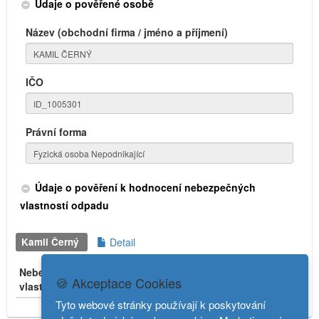
Údaje o pověřené osobě
Název (obchodní firma / jméno a příjmení)
IČO
Právní forma
Údaje o pověření k hodnocení nebezpečných
vlastností odpadu
Kamil Černý
Detail
Nebezpečné
Počátek
Konec
🍪 Akceptace Cookies
vlastnosti
platnosti
platnosti
Stav
Tyto webové stránky používají k poskytování