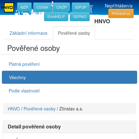
Nepříhlášen/a
MŽP
CENIA
CRŽP
ISPOP
Přihlásit se
EnviHELP
SEPNO
HNVO
Základní informace
Pověřené osoby
Pověřené osoby
Platná pověření
Všechny
Podle vlastností
HNVO
/
Pověřené osoby
/
Zlínstav a.s.
Detail pověřené osoby