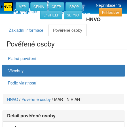
Nepříhlášen/a
MŽP
CENIA
CRŽP
ISPOP
Přihlásit se
EnviHELP
SEPNO
HNVO
Základní informace
Pověřené osoby
Pověřené osoby
Platná pověření
Všechny
Podle vlastností
HNVO
/
Pověřené osoby
/
MARTIN RIANT
Detail pověřené osoby