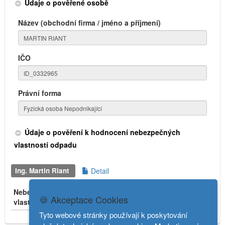
Údaje o pověřené osobě
Název (obchodní firma / jméno a příjmení)
IČO
Právní forma
Údaje o pověření k hodnocení nebezpečných
vlastností odpadu
Ing. Martin Riant
Detail
Nebezpečné
Počátek
Konec
🍪 Akceptace Cookies
vlastnosti
platnosti
platnosti
Stav
Tyto webové stránky používají k poskytování