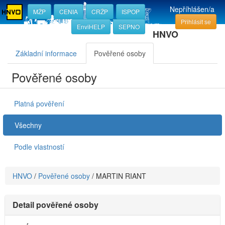
Nepříhlášen/a
MŽP
CENIA
CRŽP
ISPOP
Přihlásit se
EnviHELP
SEPNO
HNVO
Základní informace
Pověřené osoby
Pověřené osoby
Platná pověření
Všechny
Podle vlastností
HNVO
/
Pověřené osoby
/
MARTIN RIANT
Detail pověřené osoby