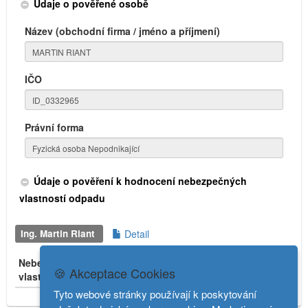
Údaje o pověřené osobě
Název (obchodní firma / jméno a příjmení)
IČO
Právní forma
Údaje o pověření k hodnocení nebezpečných
vlastností odpadu
Ing. Martin Riant
Detail
Nebezpečné
Počátek
Konec
🍪 Akceptace Cookies
vlastnosti
platnosti
platnosti
Stav
Tyto webové stránky používají k poskytování