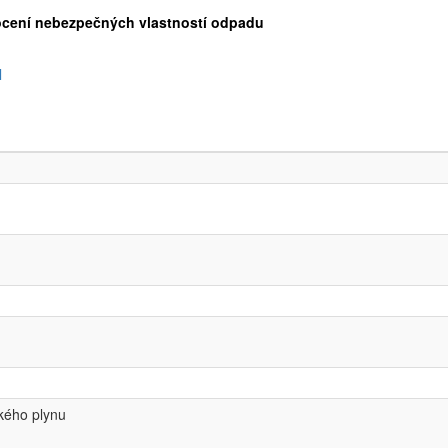
ocení nebezpečných vlastností odpadu
l
kého plynu