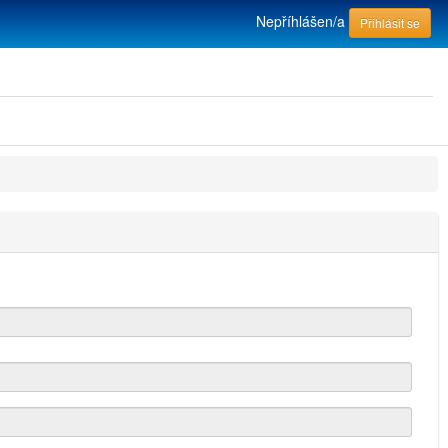
Nepříhlášen/a
Přihlásit se