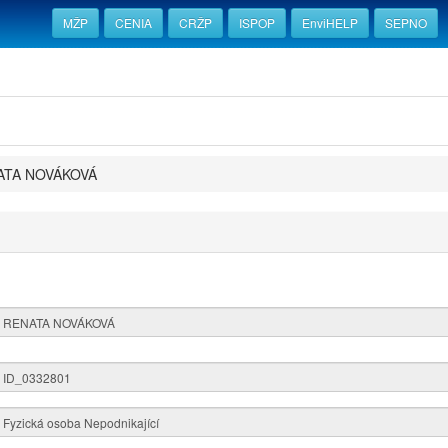
MŽP
CENIA
CRŽP
ISPOP
EnviHELP
SEPNO
ATA NOVÁKOVÁ