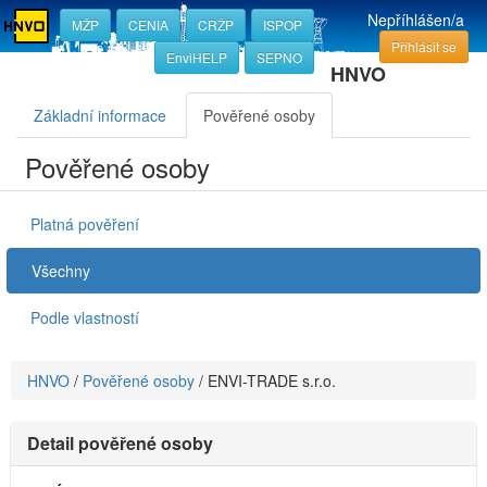
Nepříhlášen/a
MŽP
CENIA
CRŽP
ISPOP
Přihlásit se
EnviHELP
SEPNO
HNVO
Základní informace
Pověřené osoby
Pověřené osoby
Platná pověření
Všechny
Podle vlastností
HNVO
/
Pověřené osoby
/
ENVI-TRADE s.r.o.
Detail pověřené osoby